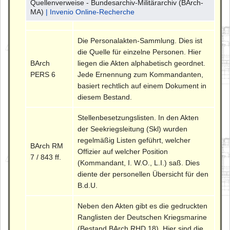
Quellenverweise - Bundesarchiv-Militärarchiv (BArch-
MA)
| Invenio Online-Recherche
Die Personalakten-Sammlung. Dies ist
die Quelle für einzelne Personen. Hier
BArch
liegen die Akten alphabetisch geordnet.
PERS 6
Jede Ernennung zum Kommandanten,
basiert rechtlich auf einem Dokument in
diesem Bestand.
Stellenbesetzungslisten. In den Akten
der Seekriegsleitung (Skl) wurden
regelmäßig Listen geführt, welcher
BArch RM
Offizier auf welcher Position
7 / 843 ff.
(Kommandant, I. W.O., L.I.) saß. Dies
diente der personellen Übersicht für den
B.d.U.
Neben den Akten gibt es die gedruckten
Ranglisten der Deutschen Kriegsmarine
(Bestand BArch RHD 18). Hier sind die