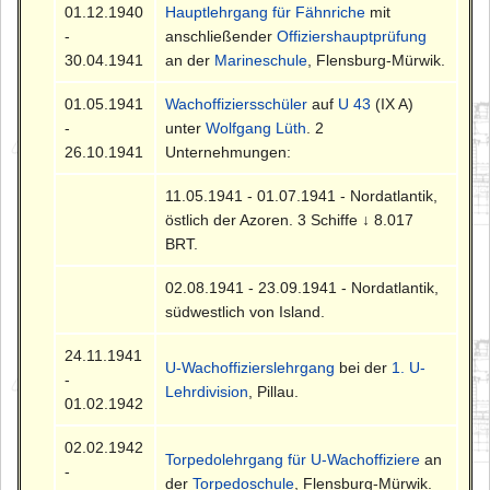
01.12.1940
Hauptlehrgang für Fähnriche
mit
-
anschließender
Offiziershauptprüfung
30.04.1941
an der
Marineschule
, Flensburg-Mürwik.
01.05.1941
Wachoffiziersschüler
auf
U 43
(IX A)
-
unter
Wolfgang Lüth
. 2
26.10.1941
Unternehmungen:
11.05.1941 - 01.07.1941 - Nordatlantik,
östlich der Azoren. 3 Schiffe ↓ 8.017
BRT.
02.08.1941 - 23.09.1941 - Nordatlantik,
südwestlich von Island.
24.11.1941
U-Wachoffizierslehrgang
bei der
1. U-
-
Lehrdivision
, Pillau.
01.02.1942
02.02.1942
Torpedolehrgang für U-Wachoffiziere
an
-
der
Torpedoschule
, Flensburg-Mürwik.