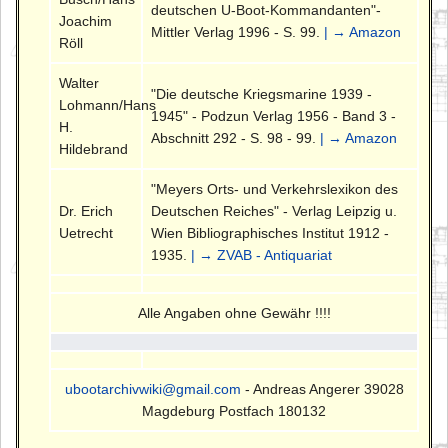
deutschen U-Boot-Kommandanten"-
Joachim
Mittler Verlag 1996 - S. 99.
| → Amazon
Röll
Walter
"Die deutsche Kriegsmarine 1939 -
Lohmann/Hans
1945" - Podzun Verlag 1956 - Band 3 -
H.
Abschnitt 292 - S. 98 - 99.
| → Amazon
Hildebrand
"Meyers Orts- und Verkehrslexikon des
Dr. Erich
Deutschen Reiches" - Verlag Leipzig u.
Uetrecht
Wien Bibliographisches Institut 1912 -
1935.
| → ZVAB - Antiquariat
Alle Angaben ohne Gewähr !!!!
ubootarchivwiki@gmail.com
- Andreas Angerer 39028
Magdeburg Postfach 180132