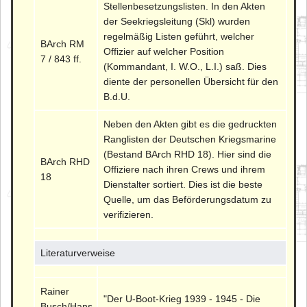
Stellenbesetzungslisten. In den Akten
der Seekriegsleitung (Skl) wurden
regelmäßig Listen geführt, welcher
BArch RM
Offizier auf welcher Position
7 / 843 ff.
(Kommandant, I. W.O., L.I.) saß. Dies
diente der personellen Übersicht für den
B.d.U.
Neben den Akten gibt es die gedruckten
Ranglisten der Deutschen Kriegsmarine
(Bestand BArch RHD 18). Hier sind die
BArch RHD
Offiziere nach ihren Crews und ihrem
18
Dienstalter sortiert. Dies ist die beste
Quelle, um das Beförderungsdatum zu
verifizieren.
Literaturverweise
Rainer
"Der U-Boot-Krieg 1939 - 1945 - Die
Busch/Hans