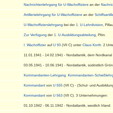
Nachrichtenlehrgang für U-Wachoffiziere
an der
Nachri
Artillerielehrgang für U-Wachoffiziere
an der
Schiffsartil
U-Wachoffizierslehrgang
bei der
1. U-Lehrdivision
, Pilla
Zur Verfügung
der
1. U-Ausbildungsabteilung
, Plön.
I. Wachoffizier
auf
U 93
(VII C) unter
Claus Korth
. 2 Un
11.01.1941 - 14.02.1941 - Nordatlantik, dem Nordkanal 
03.05.1941 - 10.06.1941 - Nordatlantik, südöstlich Grön
Kommandanten-Lehrgang
.
Kommandanten-Schießlehr
Kommandant
von
U 555
(VII C) - (Schul- und Ausbildun
Kommandant
von
U 563
(VII C). 3 Unternehmungen:
01.10.1942 - 06.11.1942 - Nordatlantik, westlich Irland.