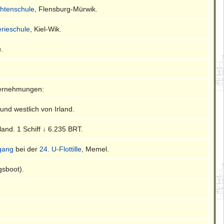
chtenschule
, Flensburg-Mürwik.
lerieschule
, Kiel-Wik.
u.
ternehmungen:
und westlich von Irland.
land. 1 Schiff ↓ 6.235 BRT.
gang
bei der
24. U-Flottille
, Memel.
gsboot).