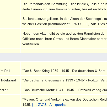
Die Personalakten-Sammlung. Dies ist die Quelle für ei
Jede Ernennung zum Kommandanten, basiert rechtlich 
Stellenbesetzungslisten. In den Akten der Seekriegsleitu
welcher Position (Kommandant, I. W.O., L.I.) saß. Dies 
Neben den Akten gibt es die gedruckten Ranglisten der
Offiziere nach ihren Crews und ihrem Dienstalter sortie
verifizieren.
im Röll
"Der U-Boot-Krieg 1939 - 1945 - Die deutschen U-Boot-
Hildebrand
"Die deutsche Kriegsmarine 1939 - 1945" - Podzun Verla
herzer
"Das Deutsche Kreuz 1941 - 1945" - Patzwall Verlag 20
"Meyers Orts- und Verkehrslexikon des Deutschen Reiches
1935.
| → ZVAB - Antiquariat