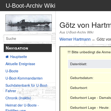
U-Boot-Archiv Wiki
Götz von Hart
Aus U-Boot-Archiv Wiki
Werner Hartmann
← Götz vo
Navigation
!!! Bitte unbedingt die Anm
Hauptseite
Aktuelle Ereignisse
Datenblatt:
U-Boote
U-Boot-Kommandanten
Geburtsdatum:
Suchdatenbank für U-Boot-
Geburtsort:
Fahrer
Chronik (Inaktiv)
Geburtsort Lage - Damals
Heimat der U-Boote -
Geburtsort Lage - Heute:
Flottillen usw.