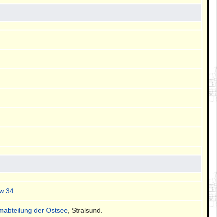
w 34
.
mmabteilung der Ostsee
, Stralsund.