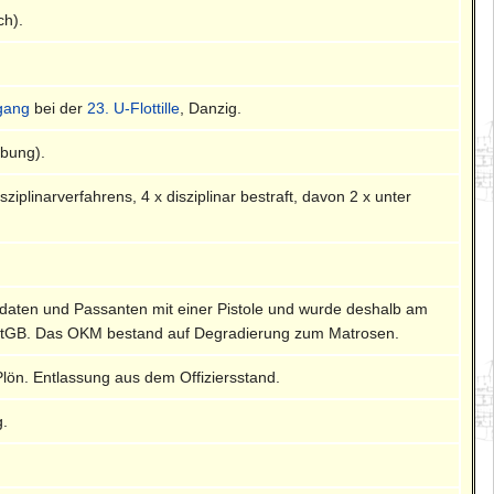
ch).
gang
bei der
23. U-Flottille
, Danzig.
obung).
iplinarverfahrens, 4 x disziplinar bestraft, davon 2 x unter
ldaten und Passanten mit einer Pistole und wurde deshalb am
RStGB. Das OKM bestand auf Degradierung zum Matrosen.
Plön. Entlassung aus dem Offiziersstand.
g.