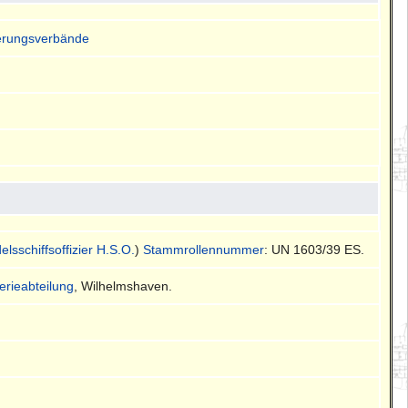
herungsverbände
lsschiffsoffizier H.S.O.
)
Stammrollennummer
: UN 1603/39 ES.
llerieabteilung
, Wilhelmshaven.