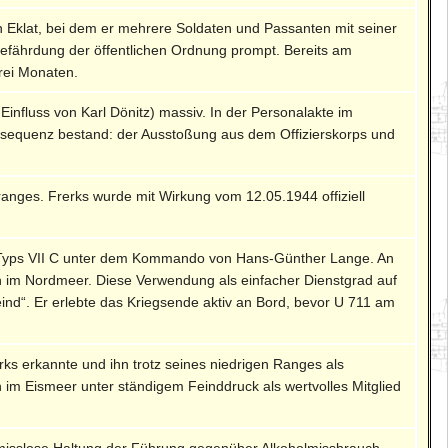
 Eklat, bei dem er mehrere Soldaten und Passanten mit seiner
 Gefährdung der öffentlichen Ordnung prompt. Bereits am
rei Monaten.
influss von Karl Dönitz) massiv. In der Personalakte im
nsequenz bestand: der Ausstoßung aus dem Offizierskorps und
rsranges. Frerks wurde mit Wirkung vom 12.05.1944 offiziell
 Typs VII C unter dem Kommando von Hans-Günther Lange. An
n im Nordmeer. Diese Verwendung als einfacher Dienstgrad auf
nd“. Er erlebte das Kriegsende aktiv an Bord, bevor U 711 am
ks erkannte und ihn trotz seines niedrigen Ranges als
 im Eismeer unter ständigem Feinddruck als wertvolles Mitglied
mpromisslose Haltung der Führung gegenüber Alkoholmissbrauch