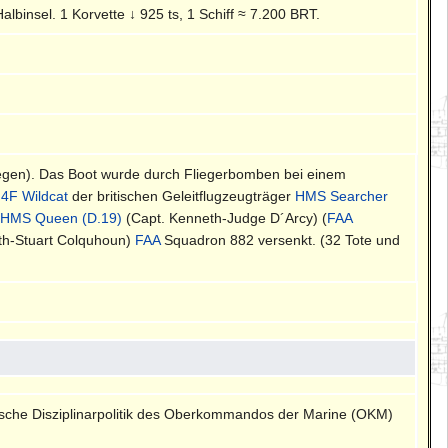
lbinsel. 1 Korvette ↓ 925 ts, 1 Schiff ≈ 7.200 BRT.
wegen). Das Boot wurde durch Fliegerbomben bei einem
4F Wildcat
der britischen Geleitflugzeugträger
HMS Searcher
,
HMS Queen (D.19)
(Capt. Kenneth-Judge D´Arcy) (
FAA
th-Stuart Colquhoun)
FAA
Squadron 882 versenkt. (32 Tote und
nische Disziplinarpolitik des Oberkommandos der Marine (OKM)