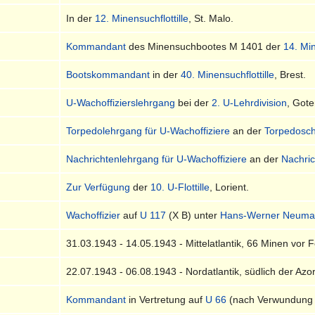
In der
12. Minensuchflottille
, St. Malo.
Kommandant
des Minensuchbootes M 1401 der
14. Min
Bootskommandant
in der
40. Minensuchflottille
, Brest.
U-Wachoffizierslehrgang
bei der
2. U-Lehrdivision
, Got
Torpedolehrgang für U-Wachoffiziere
an der
Torpedosch
Nachrichtenlehrgang für U-Wachoffiziere
an der
Nachri
Zur Verfügung
der
10. U-Flottille
, Lorient.
Wachoffizier
auf
U 117
(X B) unter
Hans-Werner Neum
31.03.1943 - 14.05.1943 - Mittelatlantik, 66 Minen vor 
22.07.1943 - 06.08.1943 - Nordatlantik, südlich der Azo
Kommandant
in Vertretung auf
U 66
(nach Verwundung 