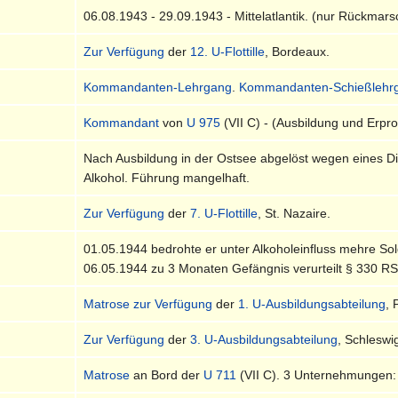
06.08.1943 - 29.09.1943 - Mittelatlantik. (nur Rückmars
Zur Verfügung
der
12. U-Flottille
, Bordeaux.
Kommandanten-Lehrgang
.
Kommandanten-Schießlehr
Kommandant
von
U 975
(VII C) - (Ausbildung und Erpr
Nach Ausbildung in der Ostsee abgelöst wegen eines Disz
Alkohol. Führung mangelhaft.
Zur Verfügung
der
7. U-Flottille
, St. Nazaire.
01.05.1944 bedrohte er unter Alkoholeinfluss mehre So
06.05.1944 zu 3 Monaten Gefängnis verurteilt § 330 
Matrose
zur Verfügung
der
1. U-Ausbildungsabteilung
, 
Zur Verfügung
der
3. U-Ausbildungsabteilung
, Schleswi
Matrose
an Bord der
U 711
(VII C). 3 Unternehmungen: