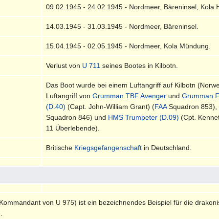
09.02.1945 - 24.02.1945 - Nordmeer, Bäreninsel, Kola Ha
14.03.1945 - 31.03.1945 - Nordmeer, Bäreninsel.
15.04.1945 - 02.05.1945 - Nordmeer, Kola Mündung.
Verlust von
U 711
seines Bootes in Kilbotn.
Das Boot wurde bei einem Luftangriff auf Kilbotn (Nor
Luftangriff von
Grumman TBF Avenger
und
Grumman F
(D.40)
(Capt. John-William Grant) (
FAA
Squadron 853)
Squadron 846) und
HMS Trumpeter (D.09)
(Cpt. Kenne
11 Überlebende).
Britische
Kriegsgefangenschaft
in Deutschland.
 (Kommandant von U 975) ist ein bezeichnendes Beispiel für die drako
.