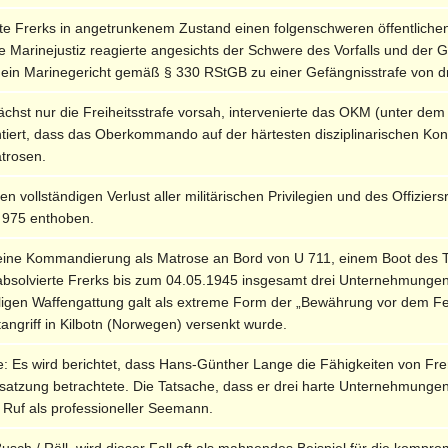
e Frerks in angetrunkenem Zustand einen folgenschweren öffentlichen
ie Marinejustiz reagierte angesichts der Schwere des Vorfalls und der
n ein Marinegericht gemäß § 330 RStGB zu einer Gefängnisstrafe von d
hst nur die Freiheitsstrafe vorsah, intervenierte das OKM (unter dem E
tiert, dass das Oberkommando auf der härtesten disziplinarischen Ko
trosen.
en vollständigen Verlust aller militärischen Privilegien und des Offizie
 975 enthoben.
seine Kommandierung als Matrose an Bord von U 711, einem Boot des
absolvierte Frerks bis zum 04.05.1945 insgesamt drei Unternehmunge
igen Waffengattung galt als extreme Form der „Bewährung vor dem Fei
angriff in Kilbotn (Norwegen) versenkt wurde.
 Es wird berichtet, dass Hans-Günther Lange die Fähigkeiten von Frer
esatzung betrachtete. Die Tatsache, dass er drei harte Unternehmungen
n Ruf als professioneller Seemann.
i Busch / Röll, wird dieser Fall oft als mahnendes Beispiel für die ko