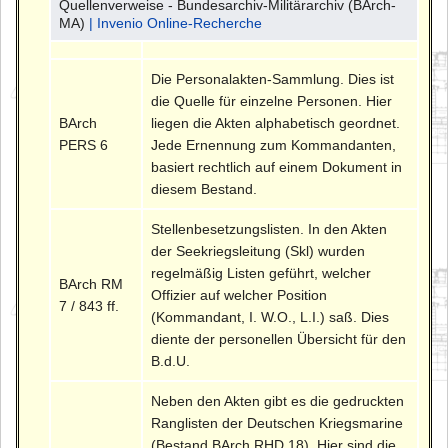
Quellenverweise - Bundesarchiv-Militärarchiv (BArch-
MA)
| Invenio Online-Recherche
Die Personalakten-Sammlung. Dies ist
die Quelle für einzelne Personen. Hier
BArch
liegen die Akten alphabetisch geordnet.
PERS 6
Jede Ernennung zum Kommandanten,
basiert rechtlich auf einem Dokument in
diesem Bestand.
Stellenbesetzungslisten. In den Akten
der Seekriegsleitung (Skl) wurden
regelmäßig Listen geführt, welcher
BArch RM
Offizier auf welcher Position
7 / 843 ff.
(Kommandant, I. W.O., L.I.) saß. Dies
diente der personellen Übersicht für den
B.d.U.
Neben den Akten gibt es die gedruckten
Ranglisten der Deutschen Kriegsmarine
(Bestand BArch RHD 18). Hier sind die