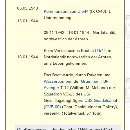
05.05.1943
Kommandant
von
U 544
(IX C/40). 1
-
Unternehmung:
16.01.1944
09.11.1943 - 16.01.1944 - Nordatlantik,
nordwestlich der Azoren.
Beim Verlust seines Bootes
U 544
, im
16.01.1944
Nordatlantik nordwestlich der Azoren,
ums Leben gekommen.
Das Boot wurde, durch Raketen und
Wasserbomben
der
Grumman TBF
Avenger
T-12 (William-M. McLane) der
Squadron VC-13 des US-
Geleitflugzeugträgers
USS Guadalcanal
(CVE-60)
(Capt. Daniel-Vincent Gallery),
versenkt. (Totalverlust, 57 Tote).
Quellenverweise - Bundesarchiv-Militärarchiv (BArch-