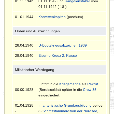
01.11.1942
01.11.1942 und
Rangdienstalter
vom
01.11.1942 (-18-)
01.01.1944
Korvettenkapitän
(posthum)
Orden und Auszeichnungen
28.04.1940
U-Bootskriegsabzeichen 1939
28.04.1940
Eiserne Kreuz 2. Klasse
Militärischer Werdegang
Eintritt in die
Kriegsmarine
als
Rekrut
.
00.00.1928
(Berufssoldat) später in die
Crew 35
eingegliedert.
01.04.1928
Infanteristische Grundausbildung
bei der
-
8./
Schiffsstammdivision der Nordsee
,