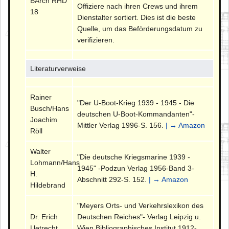
BArch RHD
Offiziere nach ihren Crews und ihrem
18
Dienstalter sortiert. Dies ist die beste
Quelle, um das Beförderungsdatum zu
verifizieren.
Literaturverweise
Rainer
"Der U-Boot-Krieg 1939 - 1945 - Die
Busch/Hans
deutschen U-Boot-Kommandanten"-
Joachim
Mittler Verlag 1996-S. 156.
| → Amazon
Röll
Walter
"Die deutsche Kriegsmarine 1939 -
Lohmann/Hans
1945" -Podzun Verlag 1956-Band 3-
H.
Abschnitt 292-S. 152.
| → Amazon
Hildebrand
"Meyers Orts- und Verkehrslexikon des
Dr. Erich
Deutschen Reiches"- Verlag Leipzig u.
Uetrecht
Wien Bibliographisches Institut 1912-