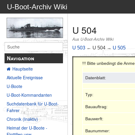
U-Boot-Archiv Wiki
U 504
Aus U-Boot-Archiv Wiki
U 503
← U 504 →
U 505
Navigation
!!! Bitte unbedingt die Anm
Hauptseite
Aktuelle Ereignisse
Datenblatt:
U-Boote
U-Boot-Kommandanten
Typ:
Suchdatenbank für U-Boot-
Bauauftrag:
Fahrer
Chronik (Inaktiv)
Bauwerft:
Heimat der U-Boote -
Baunummer:
Flottillen usw.