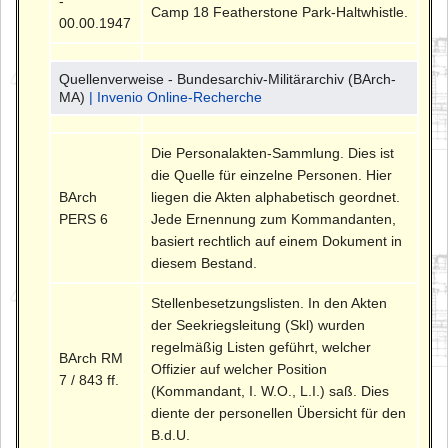
-
Camp 18 Featherstone Park-Haltwhistle.
00.00.1947
Quellenverweise - Bundesarchiv-Militärarchiv (BArch-
MA)
| Invenio Online-Recherche
Die Personalakten-Sammlung. Dies ist
die Quelle für einzelne Personen. Hier
BArch
liegen die Akten alphabetisch geordnet.
PERS 6
Jede Ernennung zum Kommandanten,
basiert rechtlich auf einem Dokument in
diesem Bestand.
Stellenbesetzungslisten. In den Akten
der Seekriegsleitung (Skl) wurden
regelmäßig Listen geführt, welcher
BArch RM
Offizier auf welcher Position
7 / 843 ff.
(Kommandant, I. W.O., L.I.) saß. Dies
diente der personellen Übersicht für den
B.d.U.