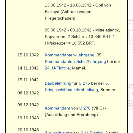
13.06.1942 - 18.06.1942 - Golf von
Biskaya (Abbruch wegen
Fliegerschäden).
09.08.1942 - 09.10.1942 - Mittelatlantik,
Kapverden. 2 Schiffe ↓ 13.840 BRT. 1
Hilfskreuzer ≈ 10.552 BRT.
15.10.1942
Kommandanten-Lehrgang
. 35.
-
Kommandanten-Schießlehrgang
bei der
14.11.1942
24. U-Flottille
, Memel.
15.11.1942
Baubelehrung
für
U 276
bei der
6.
-
Kriegsschiffbaulehrabteilung
, Bremen.
08.12.1942
09.12.1942
Kommandant
von
U 276
(VII C) -
-
(Ausbildung und Erprobung).
19.10.1943
20.10.1943
Zur Verfügung
der
8. U-Flottille
, Danzig