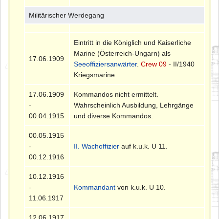
Militärischer Werdegang
Eintritt in die Königlich und Kaiserliche
Marine (Österreich-Ungarn) als
17.06.1909
Seeoffiziersanwärter
.
Crew 09
- II/1940
Kriegsmarine.
17.06.1909
Kommandos nicht ermittelt.
-
Wahrscheinlich Ausbildung, Lehrgänge
00.04.1915
und diverse Kommandos.
00.05.1915
-
II. Wachoffizier
auf k.u.k. U 11.
00.12.1916
10.12.1916
-
Kommandant
von k.u.k. U 10.
11.06.1917
12.06.1917