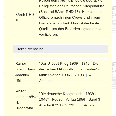
Neben den Akten gibt es die gedruckten
Ranglisten der Deutschen Kriegsmarine
(Bestand BArch RHD 18). Hier sind die
BArch RHD
Offiziere nach ihren Crews und ihrem
18
Dienstalter sortiert. Dies ist die beste
Quelle, um das Beförderungsdatum zu
verifizieren.
Literaturverweise
Rainer
"Der U-Boot-Krieg 1939 - 1945 - Die
Busch/Hans
deutschen U-Boot-Kommandanten" -
Joachim
Mittler Verlag 1996 - S. 193.
| →
Röll
Amazon
Walter
"Die deutsche Kriegsmarine 1939 -
Lohmann/Hans
1945" - Podzun Verlag 1956 - Band 3 -
H.
Abschnitt 291 - S. 299.
| → Amazon
Hildebrand