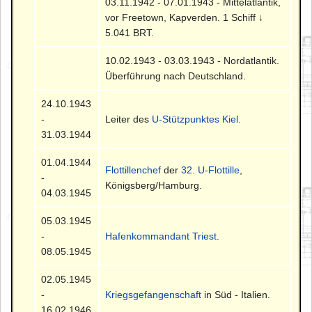
03.11.1942 - 07.01.1943 - Mittelatlantik,
vor Freetown, Kapverden. 1 Schiff ↓
5.041 BRT.
10.02.1943 - 03.03.1943 - Nordatlantik.
Überführung nach Deutschland.
24.10.1943
-
Leiter des
U-Stützpunktes Kiel
.
31.03.1944
01.04.1944
Flottillenchef
der
32. U-Flottille
,
-
Königsberg/Hamburg.
04.03.1945
05.03.1945
-
Hafenkommandant Triest
.
08.05.1945
02.05.1945
-
Kriegsgefangenschaft
in Süd - Italien.
16.02.1946