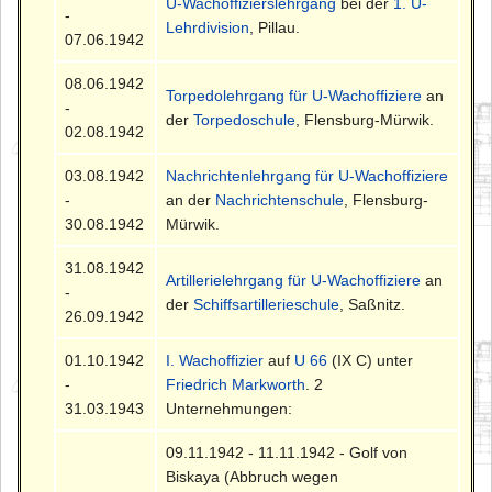
U-Wachoffizierslehrgang
bei der
1. U-
-
Lehrdivision
, Pillau.
07.06.1942
08.06.1942
Torpedolehrgang für U-Wachoffiziere
an
-
der
Torpedoschule
, Flensburg-Mürwik.
02.08.1942
03.08.1942
Nachrichtenlehrgang für U-Wachoffiziere
-
an der
Nachrichtenschule
, Flensburg-
30.08.1942
Mürwik.
31.08.1942
Artillerielehrgang für U-Wachoffiziere
an
-
der
Schiffsartillerieschule
, Saßnitz.
26.09.1942
01.10.1942
I. Wachoffizier
auf
U 66
(IX C) unter
-
Friedrich Markworth
. 2
31.03.1943
Unternehmungen:
09.11.1942 - 11.11.1942 - Golf von
Biskaya (Abbruch wegen