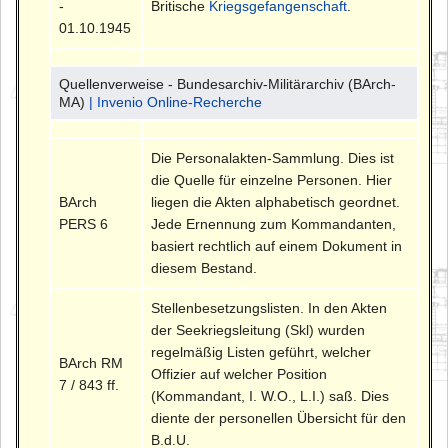
-
Britische
Kriegsgefangenschaft
.
01.10.1945
Quellenverweise - Bundesarchiv-Militärarchiv (BArch-
MA)
| Invenio Online-Recherche
Die Personalakten-Sammlung. Dies ist
die Quelle für einzelne Personen. Hier
BArch
liegen die Akten alphabetisch geordnet.
PERS 6
Jede Ernennung zum Kommandanten,
basiert rechtlich auf einem Dokument in
diesem Bestand.
Stellenbesetzungslisten. In den Akten
der Seekriegsleitung (Skl) wurden
regelmäßig Listen geführt, welcher
BArch RM
Offizier auf welcher Position
7 / 843 ff.
(Kommandant, I. W.O., L.I.) saß. Dies
diente der personellen Übersicht für den
B.d.U.