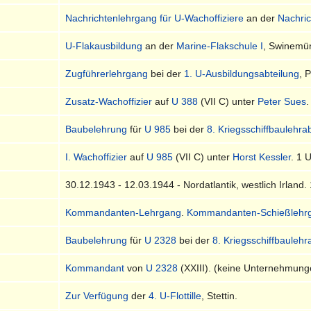
Nachrichtenlehrgang für U-Wachoffiziere
an der
Nachri
U-Flakausbildung
an der
Marine-Flakschule I
, Swinemü
Zugführerlehrgang
bei der
1. U-Ausbildungsabteilung
, 
Zusatz-Wachoffizier
auf
U 388
(VII C) unter
Peter Sues
.
Baubelehrung
für
U 985
bei der
8. Kriegsschiffbaulehra
I. Wachoffizier
auf
U 985
(VII C) unter
Horst Kessler
. 1 
30.12.1943 - 12.03.1944 - Nordatlantik, westlich Irland.
Kommandanten-Lehrgang
.
Kommandanten-Schießlehr
Baubelehrung
für
U 2328
bei der
8. Kriegsschiffbaulehr
Kommandant
von
U 2328
(XXIII). (keine Unternehmung
Zur Verfügung
der
4. U-Flottille
, Stettin.