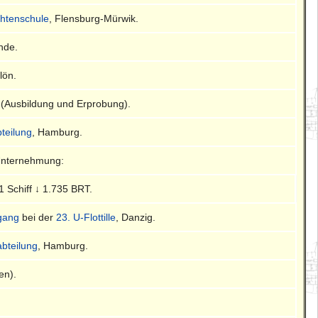
chtenschule
, Flensburg-Mürwik.
nde.
Plön.
 (Ausbildung und Erprobung).
bteilung
, Hamburg.
Unternehmung:
 1 Schiff ↓ 1.735 BRT.
gang
bei der
23. U-Flottille
, Danzig.
abteilung
, Hamburg.
en).