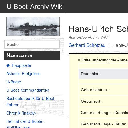
U-Boot-Archiv Wiki
Hans-Ulrich Sc
Aus U-Boot-Archiv Wiki
Gerhard Schötzau
← Hans-Ul
Navigation
!!! Bitte unbedingt die Anm
Hauptseite
Aktuelle Ereignisse
Datenblatt:
U-Boote
U-Boot-Kommandanten
Geburtsdatum:
Suchdatenbank für U-Boot-
Geburtsort:
Fahrer
Chronik (Inaktiv)
Geburtsort Lage - Damals
Heimat der U-Boote -
Geburtsort Lage - Heute:
Flottillen usw.