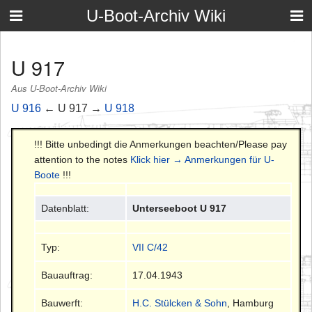
U-Boot-Archiv Wiki
U 917
Aus U-Boot-Archiv Wiki
U 916
← U 917 →
U 918
!!! Bitte unbedingt die Anmerkungen beachten/Please pay
attention to the notes
Klick hier → Anmerkungen für U-
Boote
!!!
Datenblatt:
Unterseeboot U 917
Typ:
VII C/42
Bauauftrag:
17.04.1943
Bauwerft:
H.C. Stülcken & Sohn
, Hamburg