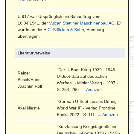
U 917 war Ursprünglich ein Bauauftrag vom,
10.04.1941, der
Vulcan Stettiner Maschinenbau AG
. Er
wurde an die
H.C. Stülcken & Sohn
, Hamburg
übertragen.
Literaturverweise
"Der U-Boot-Krieg 1939 - 1945 -
Rainer
U-Boot-Bau auf deutschen
Busch/Hans-
Werften" - Mittler Verlag - 1997 -
Joachim Röll
S. 254, 260.
→ Amazon
"German U-Boot Losses During
Axel Niestlé
World War II" - Verlag Frontline
Books 2022 - S. 111.
→ Amazon
"Kurzfassung Kriegstagebücher
Deutscher U-Boote 1939 - 1945 -