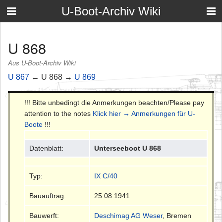
U-Boot-Archiv Wiki
U 868
Aus U-Boot-Archiv Wiki
U 867
← U 868 →
U 869
!!! Bitte unbedingt die Anmerkungen beachten/Please pay
attention to the notes
Klick hier → Anmerkungen für U-
Boote
!!!
Datenblatt:
Unterseeboot U 868
Typ:
IX C/40
Bauauftrag:
25.08.1941
Bauwerft:
Deschimag AG Weser
, Bremen