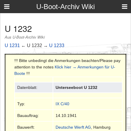
U-Boot-Archiv Wiki
U 1232
Aus U-Boot-Archiv Wiki
U 1231
← U 1232 →
U 1233
!!! Bitte unbedingt die Anmerkungen beachten/Please pay
attention to the notes
Klick hier → Anmerkungen für U-
Boote
!!!
Datenblatt:
Unterseeboot U 1232
Typ:
IX C/40
Bauauftrag:
14.10.1941
Bauwerft:
Deutsche Werft AG
, Hamburg