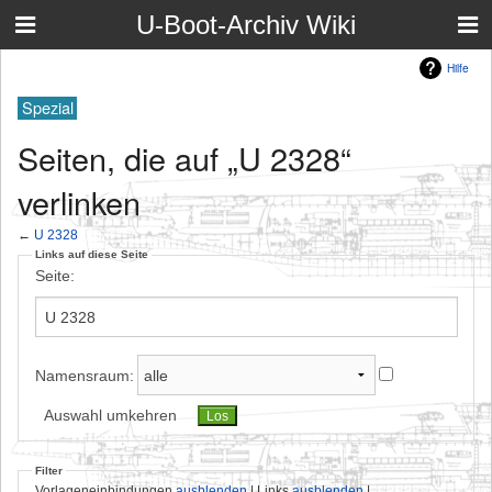
U-Boot-Archiv Wiki
Hilfe
Spezial
Seiten, die auf „U 2328“
verlinken
←
U 2328
Links auf diese Seite
Seite:
Namensraum:
Auswahl umkehren
Filter
Vorlageneinbindungen
ausblenden
| Links
ausblenden
|