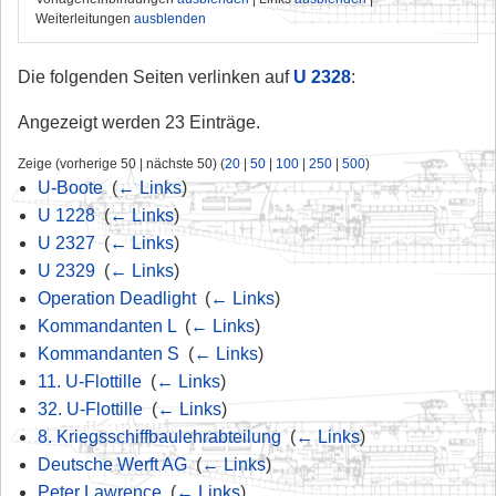
Weiterleitungen
ausblenden
Die folgenden Seiten verlinken auf
U 2328
:
Angezeigt werden 23 Einträge.
Zeige (vorherige 50 | nächste 50) (
20
|
50
|
100
|
250
|
500
)
U-Boote
‎
(
← Links
)
U 1228
‎
(
← Links
)
U 2327
‎
(
← Links
)
U 2329
‎
(
← Links
)
Operation Deadlight
‎
(
← Links
)
Kommandanten L
‎
(
← Links
)
Kommandanten S
‎
(
← Links
)
11. U-Flottille
‎
(
← Links
)
32. U-Flottille
‎
(
← Links
)
8. Kriegsschiffbaulehrabteilung
‎
(
← Links
)
Deutsche Werft AG
‎
(
← Links
)
Peter Lawrence
‎
(
← Links
)