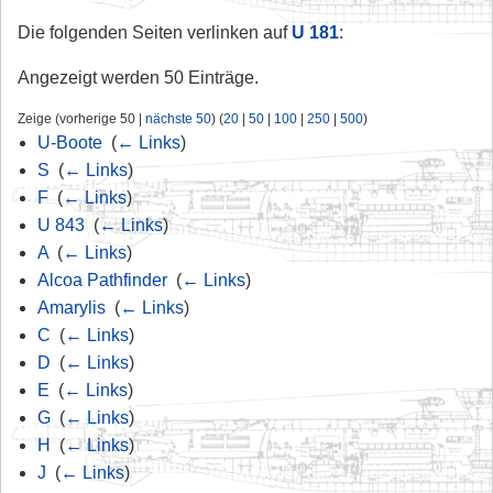
Die folgenden Seiten verlinken auf
U 181
:
Angezeigt werden 50 Einträge.
Zeige (vorherige 50 |
nächste 50
) (
20
|
50
|
100
|
250
|
500
)
U-Boote
‎
(
← Links
)
S
‎
(
← Links
)
F
‎
(
← Links
)
U 843
‎
(
← Links
)
A
‎
(
← Links
)
Alcoa Pathfinder
‎
(
← Links
)
Amarylis
‎
(
← Links
)
C
‎
(
← Links
)
D
‎
(
← Links
)
E
‎
(
← Links
)
G
‎
(
← Links
)
H
‎
(
← Links
)
J
‎
(
← Links
)