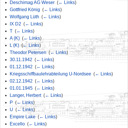
Deschimag AG Weser
‎
(
← Links
)
Gottfried König
‎
(
← Links
)
Wolfgang Lüth
‎
(
← Links
)
IX D2
‎
(
← Links
)
T
‎
(
← Links
)
A (K)
‎
(
← Links
)
L (K)
‎
(
← Links
)
Theodor Petersen
‎
(
← Links
)
30.11.1942
‎
(
← Links
)
01.12.1942
‎
(
← Links
)
Kriegsschiffbaulehrabteilung U-Nordsee
‎
(
← Links
)
02.12.1942
‎
(
← Links
)
01.01.1945
‎
(
← Links
)
Langer, Herbert
‎
(
← Links
)
P
‎
(
← Links
)
U
‎
(
← Links
)
Empire Lake
‎
(
← Links
)
Excello
‎
(
← Links
)