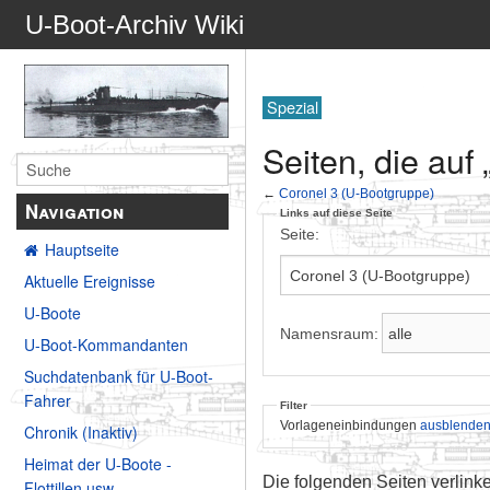
U-Boot-Archiv Wiki
Spezial
Seiten, die auf
←
Coronel 3 (U-Bootgruppe)
Navigation
Links auf diese Seite
Seite:
Hauptseite
Aktuelle Ereignisse
U-Boote
Namensraum:
U-Boot-Kommandanten
Suchdatenbank für U-Boot-
Fahrer
Filter
Vorlageneinbindungen
ausblende
Chronik (Inaktiv)
Heimat der U-Boote -
Die folgenden Seiten verlink
Flottillen usw.