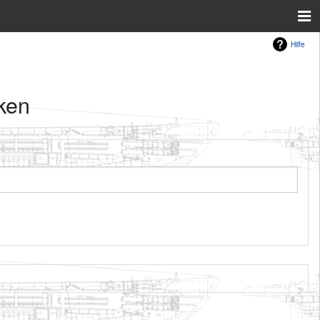
Hilfe
nken