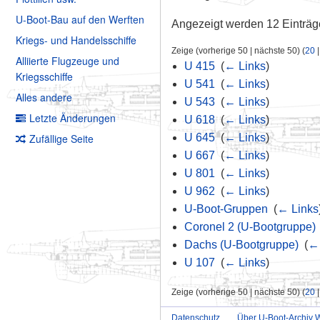
U-Boot-Bau auf den Werften
Angezeigt werden 12 Einträg
Kriegs- und Handelsschiffe
Zeige (vorherige 50 | nächste 50) (
20
Alliierte Flugzeuge und
U 415
‎
(
← Links
)
Kriegsschiffe
U 541
‎
(
← Links
)
Alles andere
U 543
‎
(
← Links
)
Letzte Änderungen
U 618
‎
(
← Links
)
Zufällige Seite
U 645
‎
(
← Links
)
U 667
‎
(
← Links
)
U 801
‎
(
← Links
)
U 962
‎
(
← Links
)
U-Boot-Gruppen
‎
(
← Links
Coronel 2 (U-Bootgruppe)
Dachs (U-Bootgruppe)
‎
(
← 
U 107
‎
(
← Links
)
Zeige (vorherige 50 | nächste 50) (
20
Datenschutz
Über U-Boot-Archiv W