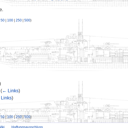
e.
|
50
|
100
|
250
|
500
)
)
‎
(
← Links
)
Links
)
|
50
|
100
|
250
|
500
)
iki
Haftungsausschluss