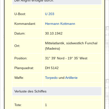
Der Angriff erfolgte durch:
U-Boot:
U 203
Kommandant:
Hermann Kottmann
Datum:
30.10.1942
Mittelatlantik, südwestlich Funchal
Ort:
(Madeira)
Position:
31° 39' Nord - 19° 35' West
Planquadrat:
DH 5142
Waffe:
Torpedo
und
Artillerie
Verluste des Schiffes
Tote:
1