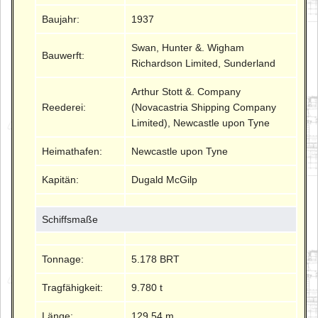
Baujahr:
1937
Swan, Hunter &. Wigham
Bauwerft:
Richardson Limited, Sunderland
Arthur Stott &. Company
Reederei:
(Novacastria Shipping Company
Limited), Newcastle upon Tyne
Heimathafen:
Newcastle upon Tyne
Kapitän:
Dugald McGilp
Schiffsmaße
Tonnage:
5.178 BRT
Tragfähigkeit:
9.780 t
Länge:
129.54 m