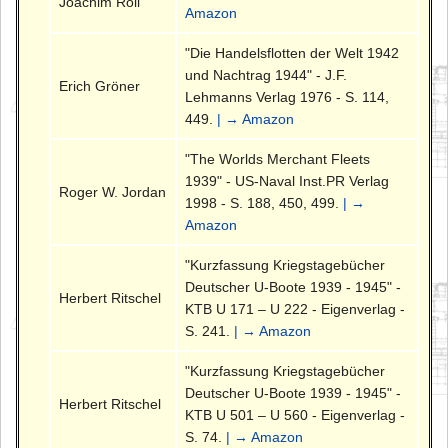
Joachim Röll
Amazon
"Die Handelsflotten der Welt 1942
und Nachtrag 1944" - J.F.
Erich Gröner
Lehmanns Verlag 1976 - S. 114,
449.
| → Amazon
"The Worlds Merchant Fleets
1939" - US-Naval Inst.PR Verlag
Roger W. Jordan
1998 - S. 188, 450, 499.
| →
Amazon
"Kurzfassung Kriegstagebücher
Deutscher U-Boote 1939 - 1945" -
Herbert Ritschel
KTB U 171 – U 222 - Eigenverlag -
S. 241.
| → Amazon
"Kurzfassung Kriegstagebücher
Deutscher U-Boote 1939 - 1945" -
Herbert Ritschel
KTB U 501 – U 560 - Eigenverlag -
S. 74.
| → Amazon