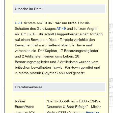
Ursache im Detail
U 81
sichtete am 10.06.1942 um 00:55 Uhr die
Schatten des Geleitzuges
AT-49
und lief zum Angriff
an. Um 02:18 Uhr schoß Guggenberger einen Torpedo
auf einen Bewacher. Dieser Torpedo verfehlte den
Bewacher, traf anschließend aber die Havre und
versenkte sie. Der Kapitän, 17 Besatzungsmitglieder
und 2 Artilleristen kamen ums Leben. 28
Besatzungsmitglieder und 2 Artilleristen wurden vom
britischen bewaffneten Trawler Parktown gerettet und
in Marsa Matruh (Ägypten) an Land gesetzt.
Literaturverweise
Rainer
"Der U-Boot-Krieg - 1939 - 1945 -
Busch/Hans
Deutsche U-Boot-Erfolge" - Mittler
Joachim Röll
Verlag 2008 - S. 238.
→ Amazon