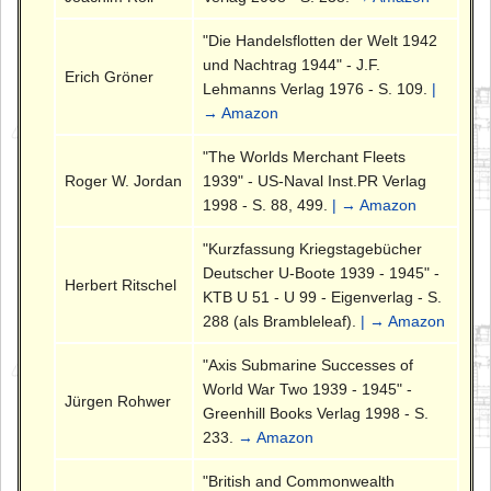
"Die Handelsflotten der Welt 1942
und Nachtrag 1944" - J.F.
Erich Gröner
Lehmanns Verlag 1976 - S. 109.
|
→ Amazon
"The Worlds Merchant Fleets
Roger W. Jordan
1939" - US-Naval Inst.PR Verlag
1998 - S. 88, 499.
| → Amazon
"Kurzfassung Kriegstagebücher
Deutscher U-Boote 1939 - 1945" -
Herbert Ritschel
KTB U 51 - U 99 - Eigenverlag - S.
288 (als Brambleleaf).
| → Amazon
"Axis Submarine Successes of
World War Two 1939 - 1945" -
Jürgen Rohwer
Greenhill Books Verlag 1998 - S.
233.
→ Amazon
"British and Commonwealth