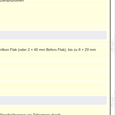
-Dampfturbinen
likon Flak (oder 2 × 40 mm Bofors Flak), bis zu 8 × 20 mm
t-Abwehrübungen vor Tobermory durch.