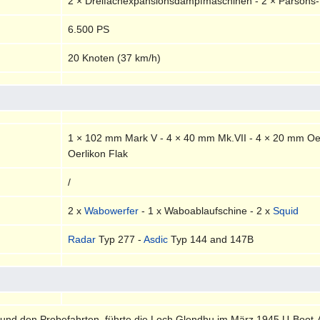
2 × Dreifachexpansionsdampfmaschinen - 2 × Parsons
6.500 PS
20 Knoten (37 km/h)
1 × 102 mm Mark V - 4 × 40 mm Mk.VII - 4 × 20 mm Oer
Oerlikon Flak
/
2 x
Wabowerfer
- 1 x Waboablaufschine - 2 x
Squid
Radar
Typ 277 -
Asdic
Typ 144 and 147B
g und den Probefahrten, führte die Loch Glendhu im März 1945 U-Boo