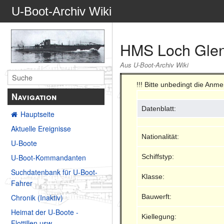
U-Boot-Archiv Wiki
HMS Loch Glen
Aus U-Boot-Archiv Wiki
!!! Bitte unbedingt die Anm
Navigation
Datenblatt:
Hauptseite
Aktuelle Ereignisse
Nationalität:
U-Boote
Schiffstyp:
U-Boot-Kommandanten
Suchdatenbank für U-Boot-
Klasse:
Fahrer
Bauwerft:
Chronik (Inaktiv)
Heimat der U-Boote -
Kiellegung:
Flottillen usw.