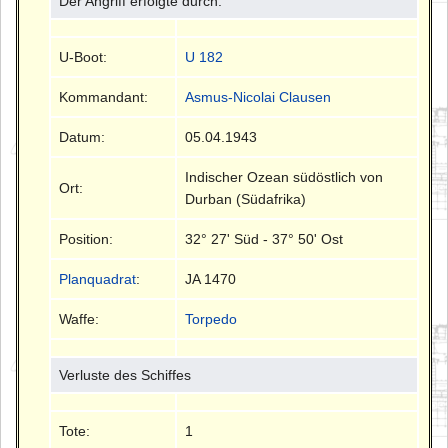
Der Angriff erfolgte durch:
U-Boot:
U 182
Kommandant:
Asmus-Nicolai Clausen
Datum:
05.04.1943
Indischer Ozean südöstlich von
Ort:
Durban (Südafrika)
Position:
32° 27' Süd - 37° 50' Ost
Planquadrat
:
JA 1470
Waffe:
Torpedo
Verluste des Schiffes
Tote:
1