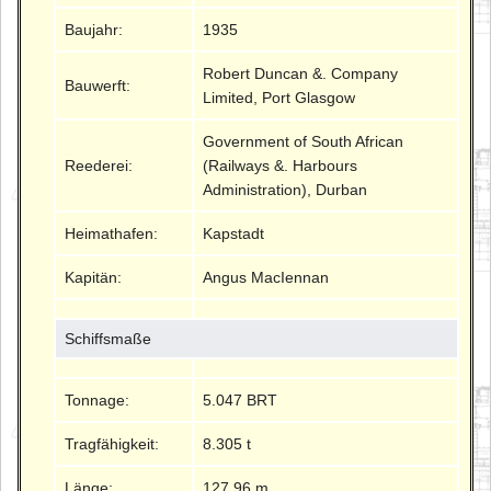
Baujahr:
1935
Robert Duncan &. Company
Bauwerft:
Limited, Port Glasgow
Government of South African
Reederei:
(Railways &. Harbours
Administration), Durban
Heimathafen:
Kapstadt
Kapitän:
Angus MacIennan
Schiffsmaße
Tonnage:
5.047 BRT
Tragfähigkeit:
8.305 t
Länge:
127.96 m