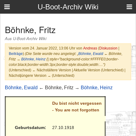
U-Boot-Archiv Wiki
Böhnke, Fritz
Aus U-Boot-Archiv Wiki
Version vom 24. Januar 2022, 13:06 Uhr von
Andreas
(
Diskussion
|
Beiträge
)
(Die Seite wurde neu angelegt: „
Böhnke, Ewald
← Böhnke,
Fritz →
Böhnke, Heinz
{| style="background-color:#FFFFE0;border-
color:black;border-width:3px;border-style:double;width:…“)
(Unterschied) ← Nächstältere Version | Aktuelle Version (Unterschied) |
Nächstjüngere Version → (Unterschied)
Böhnke, Ewald
← Böhnke, Fritz →
Böhnke, Heinz
Du bist nicht vergessen
- You are not forgotten
Geburtsdatum:
27.10.1918