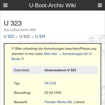
U-Boot-Archiv Wiki
U 323
Aus U-Boot-Archiv Wiki
U 322
← U 323 →
U 324
!!! Bitte unbedingt die Anmerkungen beachten/Please pay
attention to the notes
Klick hier → Anmerkungen für U-
Boote
!!!
Datenblatt:
Unterseeboot U 323
Typ:
VII C/41
Bauauftrag:
02.04.1942
Bauwerft:
Flender Werke AG
, Lübeck