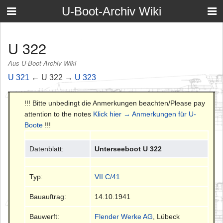
U-Boot-Archiv Wiki
U 322
Aus U-Boot-Archiv Wiki
U 321
← U 322 →
U 323
!!! Bitte unbedingt die Anmerkungen beachten/Please pay
attention to the notes
Klick hier → Anmerkungen für U-
Boote
!!!
Datenblatt:
Unterseeboot U 322
Typ:
VII C/41
Bauauftrag:
14.10.1941
Bauwerft:
Flender Werke AG
, Lübeck