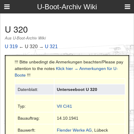
U-Boot-Archiv Wiki
U 320
Aus U-Boot-Archiv Wiki
U 319
← U 320 →
U 321
!!! Bitte unbedingt die Anmerkungen beachten/Please pay
attention to the notes
Klick hier → Anmerkungen für U-
Boote
!!!
Datenblatt:
Unterseeboot U 320
Typ:
VII C/41
Bauauftrag:
14.10.1941
Bauwerft:
Flender Werke AG
, Lübeck