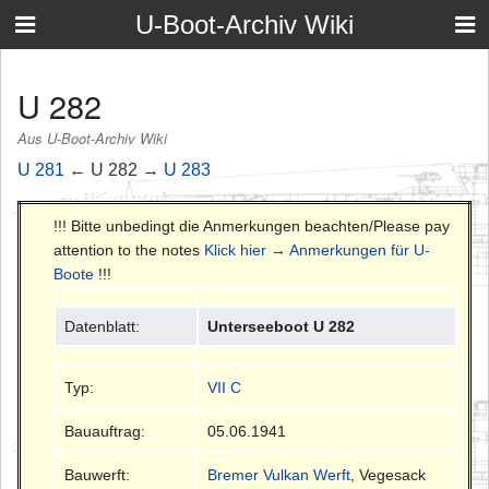
U-Boot-Archiv Wiki
U 282
Aus U-Boot-Archiv Wiki
U 281
← U 282 →
U 283
!!! Bitte unbedingt die Anmerkungen beachten/Please pay
attention to the notes
Klick hier → Anmerkungen für U-
Boote
!!!
Datenblatt:
Unterseeboot U 282
Typ:
VII C
Bauauftrag:
05.06.1941
Bauwerft:
Bremer Vulkan Werft
, Vegesack