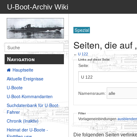
U-Boot-Archiv Wiki
Spezial
Seiten, die auf
←
U 122
Navigation
Links auf diese Seite
Seite:
Hauptseite
Aktuelle Ereignisse
U-Boote
Namensraum:
U-Boot-Kommandanten
Suchdatenbank für U-Boot-
Fahrer
Filter
Vorlageneinbindungen
ausblende
Chronik (Inaktiv)
Heimat der U-Boote -
Die folgenden Seiten verlink
Flottillen usw.