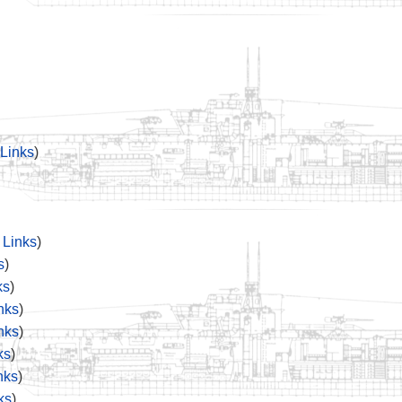
Links
)
Links
)
s
)
ks
)
nks
)
nks
)
ks
)
nks
)
ks
)