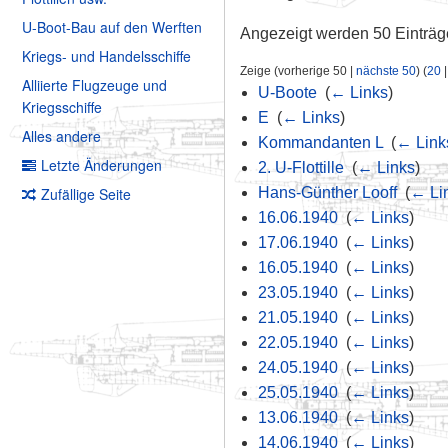
U-Boot-Bau auf den Werften
Angezeigt werden 50 Einträg
Kriegs- und Handelsschiffe
Zeige (vorherige 50 |
nächste 50
) (
20
Alliierte Flugzeuge und
U-Boote
‎
(
← Links
)
Kriegsschiffe
E
‎
(
← Links
)
Alles andere
Kommandanten L
‎
(
← Link
Letzte Änderungen
2. U-Flottille
‎
(
← Links
)
Zufällige Seite
Hans-Günther Looff
‎
(
← Li
16.06.1940
‎
(
← Links
)
17.06.1940
‎
(
← Links
)
16.05.1940
‎
(
← Links
)
23.05.1940
‎
(
← Links
)
21.05.1940
‎
(
← Links
)
22.05.1940
‎
(
← Links
)
24.05.1940
‎
(
← Links
)
25.05.1940
‎
(
← Links
)
13.06.1940
‎
(
← Links
)
14.06.1940
‎
(
← Links
)