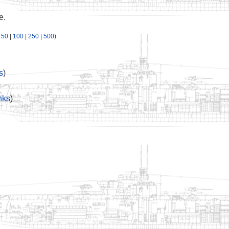
e.
|
50
|
100
|
250
|
500
)
s
)
nks
)