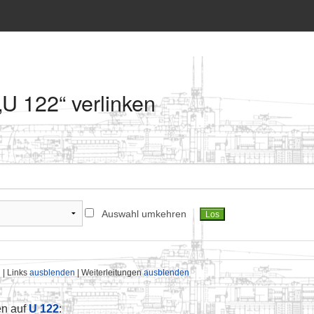
 „U 122“ verlinken
Auswahl umkehren
n
| Links
ausblenden
| Weiterleitungen
ausblenden
en auf
U 122
: