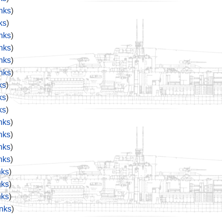
nks
)
ks
)
nks
)
nks
)
nks
)
nks
)
ks
)
ks
)
ks
)
nks
)
nks
)
nks
)
nks
)
nks
)
nks
)
nks
)
nks
)