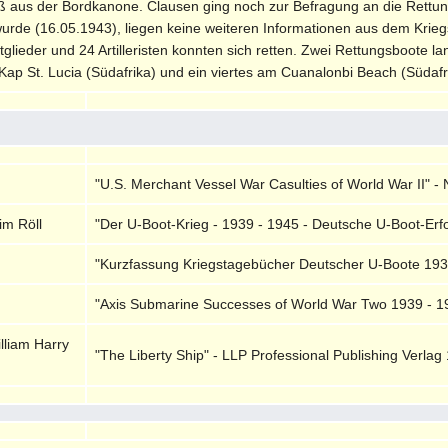
 aus der Bordkanone. Clausen ging noch zur Befragung an die Rettung
rde (16.05.1943), liegen keine weiteren Informationen aus dem Krie
glieder und 24 Artilleristen konnten sich retten. Zwei Rettungsboote l
Kap St. Lucia (Südafrika) und ein viertes am Cuanalonbi Beach (Südafr
"U.S. Merchant Vessel War Casulties of World War II" - 
im Röll
"Der U-Boot-Krieg - 1939 - 1945 - Deutsche U-Boot-Erfol
"Kurzfassung Kriegstagebücher Deutscher U-Boote 1939
"Axis Submarine Successes of World War Two 1939 - 19
lliam Harry
"The Liberty Ship" - LLP Professional Publishing Verlag