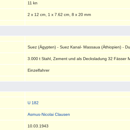
11 kn
2 x 12 cm, 1 x 7.62 cm, 8 x 20 mm
Suez (Ägypten) - Suez Kanal- Massaua (Äthiopien) - Du
3.000 t Stahl, Zement und als Decksladung 32 Fässer 
Einzelfahrer
U 182
Asmus-Nicolai Clausen
10.03.1943