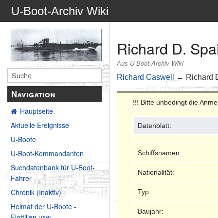
U-Boot-Archiv Wiki
Richard D. Spa
Aus U-Boot-Archiv Wiki
Richard Caswell
← Richard 
Navigation
!!! Bitte unbedingt die An
Hauptseite
Aktuelle Ereignisse
Datenblatt:
U-Boote
U-Boot-Kommandanten
Schiffsnamen:
Suchdatenbank für U-Boot-
Nationalität:
Fahrer
Chronik (Inaktiv)
Typ:
Heimat der U-Boote -
Baujahr:
Flottillen usw.