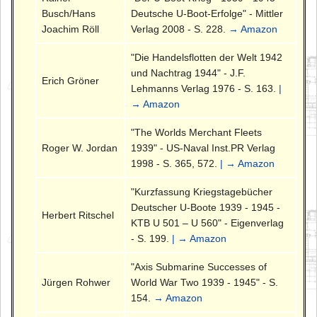
Busch/Hans
Deutsche U-Boot-Erfolge" - Mittler
Joachim Röll
Verlag 2008 - S. 228.
→ Amazon
"Die Handelsflotten der Welt 1942
und Nachtrag 1944" - J.F.
Erich Gröner
Lehmanns Verlag 1976 - S. 163.
|
→ Amazon
"The Worlds Merchant Fleets
Roger W. Jordan
1939" - US-Naval Inst.PR Verlag
1998 - S. 365, 572.
| → Amazon
"Kurzfassung Kriegstagebücher
Deutscher U-Boote 1939 - 1945 -
Herbert Ritschel
KTB U 501 – U 560" - Eigenverlag
- S. 199.
| → Amazon
"Axis Submarine Successes of
Jürgen Rohwer
World War Two 1939 - 1945" - S.
154.
→ Amazon