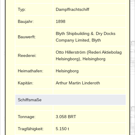
Typ:
Dampffrachtschiff
Baujahr:
1898
Blyth Shipbuilding &. Dry Docks
Bauwerft:
Company Limited, Blyth
Otto Hillerström (Rederi Aktiebolag
Reederei:
Helsingborg), Helsingborg
Heimathafen:
Helsingborg
Kapitän:
Arthur Martin Linderoth
Schiffsmaße
Tonnage:
3.058 BRT
Tragfähigkeit:
5.150 t