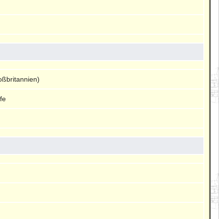
oßbritannien)
fe