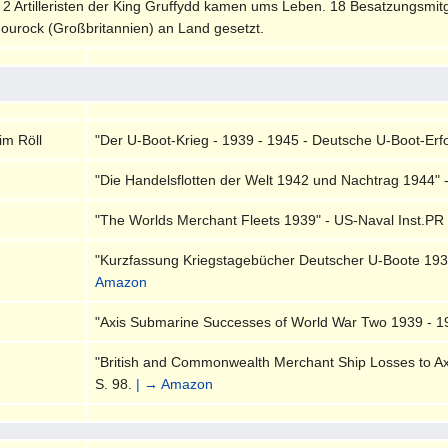
2 Artilleristen der King Gruffydd kamen ums Leben. 18 Besatzungsmitgli
Gourock (Großbritannien) an Land gesetzt.
im Röll
"Der U-Boot-Krieg - 1939 - 1945 - Deutsche U-Boot-Erfol
"Die Handelsflotten der Welt 1942 und Nachtrag 1944" 
"The Worlds Merchant Fleets 1939" - US-Naval Inst.PR 
"Kurzfassung Kriegstagebücher Deutscher U-Boote 1939
Amazon
"Axis Submarine Successes of World War Two 1939 - 19
"British and Commonwealth Merchant Ship Losses to Ax
S. 98.
| → Amazon