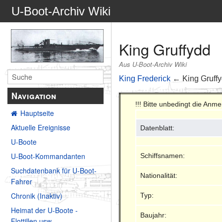
U-Boot-Archiv Wiki
King Gruffydd
Aus U-Boot-Archiv Wiki
King Frederick
← King Gruff
Navigation
!!! Bitte unbedingt die An
Hauptseite
Aktuelle Ereignisse
Datenblatt:
U-Boote
U-Boot-Kommandanten
Schiffsnamen:
Suchdatenbank für U-Boot-
Nationalität:
Fahrer
Chronik (Inaktiv)
Typ:
Heimat der U-Boote -
Baujahr:
Flottillen usw.