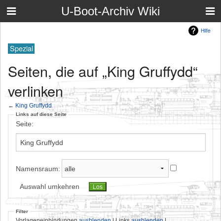
U-Boot-Archiv Wiki
Hilfe
Spezial
Seiten, die auf „King Gruffydd“
verlinken
←
King Gruffydd
Links auf diese Seite
Seite:
Namensraum:
Auswahl umkehren
Filter
Vorlageneinbindungen
ausblenden
| Links
ausblenden
|