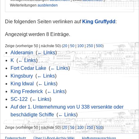
Weiterleitungen
ausblenden
Die folgenden Seiten verlinken auf
King Gruffydd
:
Angezeigt werden 8 Einträge.
Zeige (vorherige 50 | nächste 50) (
20
|
50
|
100
|
250
|
500
)
Alderamin
‎
(
← Links
)
K
‎
(
← Links
)
Fort Cedar Lake
‎
(
← Links
)
Kingsbury
‎
(
← Links
)
King Idwal
‎
(
← Links
)
King Frederick
‎
(
← Links
)
SC-122
‎
(
← Links
)
Auf der 1. Unternehmung von U 338 versenkte oder
beschädigte Schiffe
‎
(
← Links
)
Zeige (vorherige 50 | nächste 50) (
20
|
50
|
100
|
250
|
500
)
Datenschutz
Über U-Boot-Archiv Wiki
Haftungsausschluss