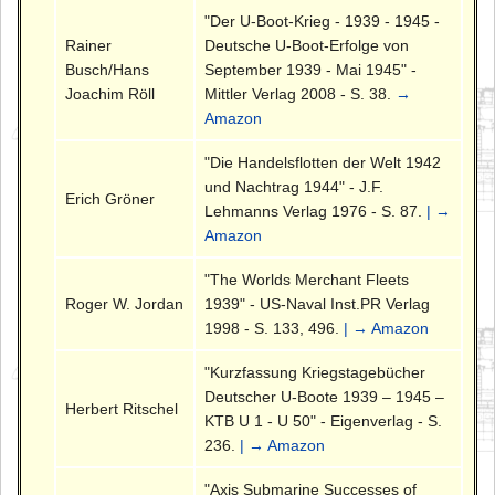
"Der U-Boot-Krieg - 1939 - 1945 -
Rainer
Deutsche U-Boot-Erfolge von
Busch/Hans
September 1939 - Mai 1945" -
Joachim Röll
Mittler Verlag 2008 - S. 38.
→
Amazon
"Die Handelsflotten der Welt 1942
und Nachtrag 1944" - J.F.
Erich Gröner
Lehmanns Verlag 1976 - S. 87.
| →
Amazon
"The Worlds Merchant Fleets
Roger W. Jordan
1939" - US-Naval Inst.PR Verlag
1998 - S. 133, 496.
| → Amazon
"Kurzfassung Kriegstagebücher
Deutscher U-Boote 1939 – 1945 –
Herbert Ritschel
KTB U 1 - U 50" - Eigenverlag - S.
236.
| → Amazon
"Axis Submarine Successes of