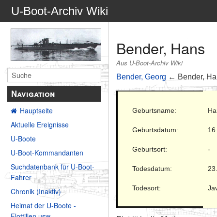
U-Boot-Archiv Wiki
Bender, Hans
Aus U-Boot-Archiv Wiki
Bender, Georg
← Bender, H
Navigation
Hauptseite
Geburtsname:
Ha
Aktuelle Ereignisse
Geburtsdatum:
16
U-Boote
Geburtsort:
-
U-Boot-Kommandanten
Suchdatenbank für U-Boot-
Todesdatum:
23
Fahrer
Todesort:
Ja
Chronik (Inaktiv)
Heimat der U-Boote -
Flottillen usw.