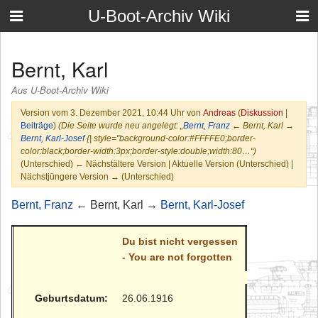
U-Boot-Archiv Wiki
Bernt, Karl
Aus U-Boot-Archiv Wiki
Version vom 3. Dezember 2021, 10:44 Uhr von
Andreas
(
Diskussion
|
Beiträge
)
(Die Seite wurde neu angelegt: „
Bernt, Franz
← Bernt, Karl →
Bernt, Karl-Josef
{| style="background-color:#FFFFE0;border-
color:black;border-width:3px;border-style:double;width:80…“)
(Unterschied) ← Nächstältere Version | Aktuelle Version (Unterschied) |
Nächstjüngere Version → (Unterschied)
Bernt, Franz
← Bernt, Karl →
Bernt, Karl-Josef
Du bist nicht vergessen
- You are not forgotten
Geburtsdatum:
26.06.1916