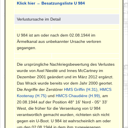
Klick hier → Besatzungsliste U 984
Verlustursache im Detail
U 984 ist am oder nach dem 02.08.1944 im
Ärmelkanal aus unbekannter Ursache verloren
gegangen.
Die ursprüngliche Nachkriegsbewertung des Verlustes
wurde von Axel Niestlé und Innes McCartney im
Dezember 2001 geändert und im März 2012 ergänzt.
Das Wrack wurde bereits vor dem Jahr 2000 geortet.
Die Angriffe der Zerstörer
HMS Griffin (H.31)
,
HMCS
Kootenay (H.75)
und
HMCS Chaudiére (H.99)
, am
20.08.1944 auf der Position 48° 16' Nord - 05° 33'
West, die früher für die Versenkung von U 984
verantwortlich gemacht wurden, richteten sich nicht
gegen ein U-Boot. U 984 ist wahrscheinlich am oder
um den 02.08.1944 in dem ihm zugewiesenen