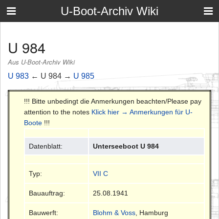
U-Boot-Archiv Wiki
U 984
Aus U-Boot-Archiv Wiki
U 983
← U 984 →
U 985
!!! Bitte unbedingt die Anmerkungen beachten/Please pay
attention to the notes
Klick hier → Anmerkungen für U-
Boote
!!!
Datenblatt:
Unterseeboot U 984
Typ:
VII C
Bauauftrag:
25.08.1941
Bauwerft:
Blohm & Voss
, Hamburg