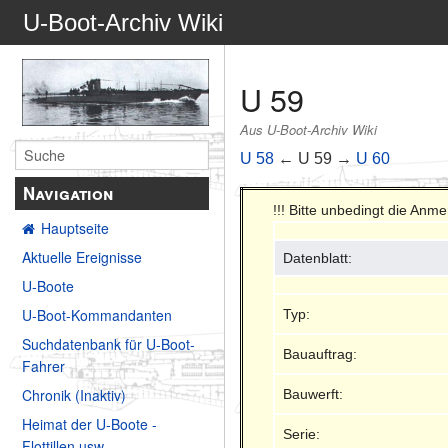
U-Boot-Archiv Wiki
U 59
Aus U-Boot-Archiv Wiki
U 58
← U 59 →
U 60
Navigation
!!! Bitte unbedingt die Anm
Hauptseite
Aktuelle Ereignisse
Datenblatt:
U-Boote
U-Boot-Kommandanten
Typ:
Suchdatenbank für U-Boot-
Bauauftrag:
Fahrer
Chronik (Inaktiv)
Bauwerft:
Heimat der U-Boote -
Serie:
Flottillen usw.