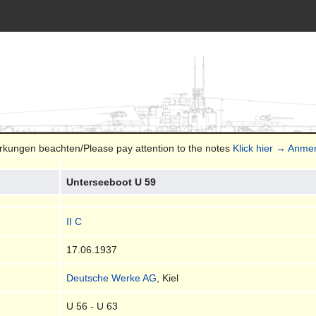
erkungen beachten/Please pay attention to the notes
Klick hier → Anme
Unterseeboot U 59
II C
17.06.1937
Deutsche Werke AG
, Kiel
U 56 - U 63