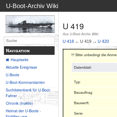
U-Boot-Archiv Wiki
U 419
Aus U-Boot-Archiv Wiki
U 418
← U 419 →
U 420
Navigation
!!! Bitte unbedingt die Anm
Hauptseite
Aktuelle Ereignisse
Datenblatt:
U-Boote
U-Boot-Kommandanten
Typ:
Suchdatenbank für U-Boot-
Bauauftrag:
Fahrer
Chronik (Inaktiv)
Bauwerft:
Heimat der U-Boote -
Serie:
Flottillen usw.