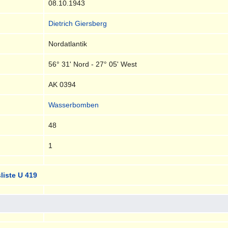
08.10.1943
Dietrich Giersberg
Nordatlantik
56° 31' Nord - 27° 05' West
AK 0394
Wasserbomben
48
1
liste U 419