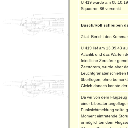
U 419 wurde am 08.10.194
Squadron 86 versenkt.
Busch/Röll schreiben d
Zitat: Bericht des Komma
U 419 lief am 13.09.43 au
Atlantik und das Warten 
feindliche Zerstörer geme
Zerstörern, wurde aber d
Leuchtgranatenschießen b
überflogen, ohne bemerkt
Gleich danach konnte der
Da wir von dem Flugzeug
einer Liberator angefloge
Funksichtmeldung sollte
Moment eintretende Störun
ermöglichten dem Flugze