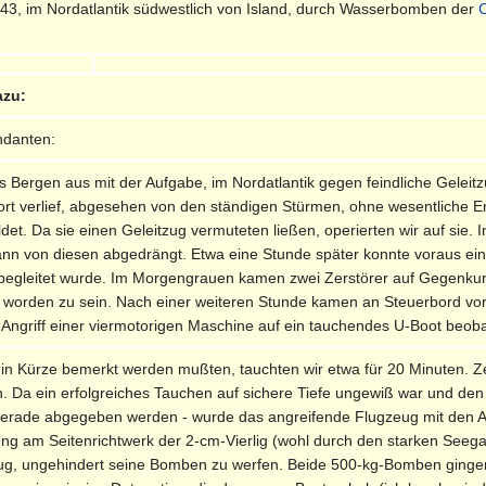
3, im Nordatlantik südwestlich von Island, durch Wasserbomben der
C
azu:
ndanten:
s Bergen aus mit der Aufgabe, im Nordatlantik gegen feindliche Geleit
dort verlief, abgesehen von den ständigen Stürmen, ohne wesentliche 
ldet. Da sie einen Geleitzug vermuteten ließen, operierten wir auf sie
ann von diesen abgedrängt. Etwa eine Stunde später konnte voraus ei
egleitet wurde. Im Morgengrauen kamen zwei Zerstörer auf Gegenkurs
 worden zu sein. Nach einer weiteren Stunde kamen an Steuerbord vor
 Angriff einer viermotorigen Maschine auf ein tauchendes U-Boot beob
 in Kürze bemerkt werden mußten, tauchten wir etwa für 20 Minuten.
n. Da ein erfolgreiches Tauchen auf sichere Tiefe ungewiß war und den 
 gerade abgegeben werden - wurde das angreifende Flugzeug mit den
g am Seitenrichtwerk der 2-cm-Vierlig (wohl durch den starken Seegang
ug, ungehindert seine Bomben zu werfen. Beide 500-kg-Bomben ginge