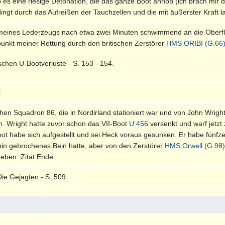
 es eine riesige Detonation, die das ganze Boot anhob (ich brach mir 
edingt durch das Aufreißen der Tauchzellen und die mit äußerster Kraft
 meines Lederzeugs nach etwa zwei Minuten schwimmend an die Oberfl
unkt meiner Rettung durch den britischen Zerstörer
HMS ORIBI (G.66
schen U-Bootverluste - S. 153 - 154.
:
schen Squadron 86, die in Nordirland stationiert war und von John Wrigh
an. Wright hatte zuvor schon das VII-Boot
U 456
versenkt und warf jetzt
oot habe sich aufgestellt und sei Heck voraus gesunken. Er habe fü
ein gebrochenes Bein hatte, aber von den Zerstörer
HMS Orwell (G.98
eben. Zitat Ende.
Die Gejagten - S. 509.