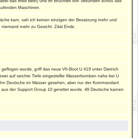
dabei das linke Bein) und im Bruchteil von Sekunden schoß das
 laufenden Maschinen.
äche kam, sah ich keinen einzigen der Besatzung mehr und
)
niemand mehr zu Gesicht. Zitat Ende.
t geflogen wurde, griff das neue VII-Boot U 419 unter Dietrich
 zwei auf seichte Tiefe eingestellte Wasserbomben nahe bei U
nfzehn Deutsche im Wasser gesehen, aber nur der Kommandant
)
aus der Support Group 10 gerettet wurde. 48 Deutsche kamen