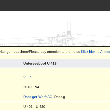
erkungen beachten/Please pay attention to the notes
Klick hier → Anme
Unterseeboot U 419
VII C
20.01.1941
Danziger Werft AG
, Danzig
U 401 - U 430