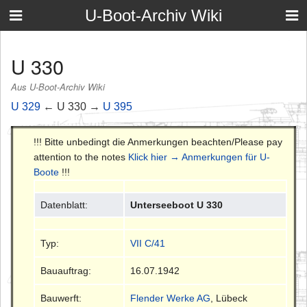
U-Boot-Archiv Wiki
U 330
Aus U-Boot-Archiv Wiki
U 329
← U 330 →
U 395
!!! Bitte unbedingt die Anmerkungen beachten/Please pay
attention to the notes
Klick hier → Anmerkungen für U-
Boote
!!!
Datenblatt:
Unterseeboot U 330
Typ:
VII C/41
Bauauftrag:
16.07.1942
Bauwerft:
Flender Werke AG
, Lübeck