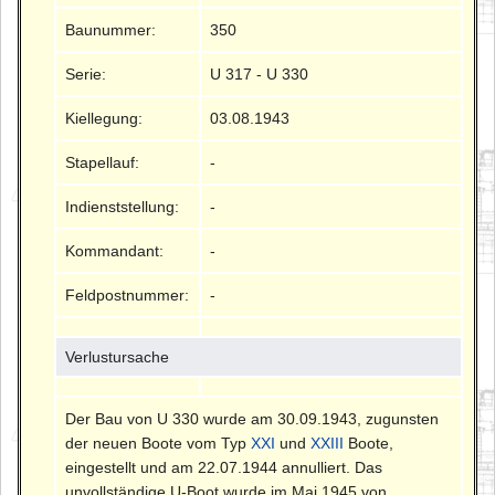
Baunummer:
350
Serie:
U 317 - U 330
Kiellegung:
03.08.1943
Stapellauf:
-
Indienststellung:
-
Kommandant:
-
Feldpostnummer:
-
Verlustursache
Der Bau von U 330 wurde am 30.09.1943, zugunsten
der neuen Boote vom Typ
XXI
und
XXIII
Boote,
eingestellt und am 22.07.1944 annulliert. Das
unvollständige U-Boot wurde im Mai 1945 von