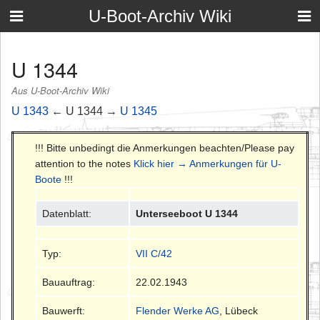
U-Boot-Archiv Wiki
U 1344
Aus U-Boot-Archiv Wiki
U 1343
← U 1344 →
U 1345
!!! Bitte unbedingt die Anmerkungen beachten/Please pay
attention to the notes
Klick hier → Anmerkungen für U-
Boote
!!!
Datenblatt:
Unterseeboot U 1344
Typ:
VII C/42
Bauauftrag:
22.02.1943
Bauwerft:
Flender Werke AG
, Lübeck