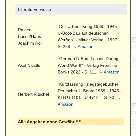
Literaturverweise
"Der U-Boot-Krieg 1939 - 1945 -
Rainer
U-Boot-Bau auf deutschen
Busch/Hans-
Werften" - Mittler Verlag - 1997 -
Joachim Röll
S. 238.
→ Amazon
"German U-Boot Losses During
Axel Niestlé
World War II" - Verlag Frontline
Books 2022 - S. 111.
→ Amazon
"Kurzfassung Kriegstagebücher
Deutscher U-Boote 1939 - 1945 -
Herbert Ritschel
KTB U 1101 - U 4718" - S. 90.
→
Amazon
Alle Angaben ohne Gewähr !!!!