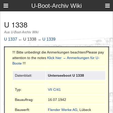
U-Boot-Archiv Wiki
U 1338
Aus U-Boot-Archiv Wiki
U 1337
← U 1338 →
U 1339
!!! Bitte unbedingt die Anmerkungen beachten/Please pay
attention to the notes
Klick hier → Anmerkungen für U-
Boote
!!!
Datenblatt:
Unterseeboot U 1338
Typ:
VII C/41
Bauauftrag:
16.07.1942
Bauwerft:
Flender Werke AG
, Lübeck