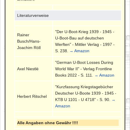
Literaturverweise
"Der U-Boot-Krieg 1939 - 1945 -
Rainer
U-Boot-Bau auf deutschen
Busch/Hans-
Werften" - Mittler Verlag - 1997 -
Joachim Röll
S. 238.
→ Amazon
"German U-Boot Losses During
Axel Niestlé
World War II" - Verlag Frontline
Books 2022 - S. 111.
→ Amazon
"Kurzfassung Kriegstagebücher
Deutscher U-Boote 1939 - 1945 -
Herbert Ritschel
KTB U 1101 - U 4718" - S. 90.
→
Amazon
Alle Angaben ohne Gewähr !!!!