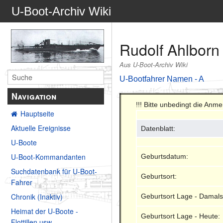
U-Boot-Archiv Wiki
Rudolf Ahlborn
Aus U-Boot-Archiv Wiki
U-Bootfahrer Namen - A
Navigation
!!! Bitte unbedingt die An
Hauptseite
Aktuelle Ereignisse
Datenblatt:
U-Boote
U-Boot-Kommandanten
Geburtsdatum:
Suchdatenbank für U-Boot-
Geburtsort:
Fahrer
Chronik (Inaktiv)
Geburtsort Lage - Damals
Heimat der U-Boote -
Geburtsort Lage - Heute:
Flottillen usw.