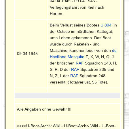
04.04.1945 - 09.04.1945 -
Verlegungsfahrt von Kiel nach
Horten.
Beim Verlust seines Bootes
U 804
, in
der Ostsee im nördlichen Kattegat,
ums Leben gekommen. Das Boot
wurde durch Raketen - und
Maschinenkanonenfeuer von den
de
09.04.1945
Havilland Mosquito
Z, X, W, N, Q, J
der britischen
RAF
Squadron 143, H,
S, R, D der
RAF
Squadron 235 und
N, Z, L der
RAF
Squadron 248
versenkt. (Totalverlust, 55 Tote).
Alle Angaben ohne Gewähr !!!
>>>>U-Boot-Archiv Wiki - U-Boot-Archiv Wiki - U-Boot-