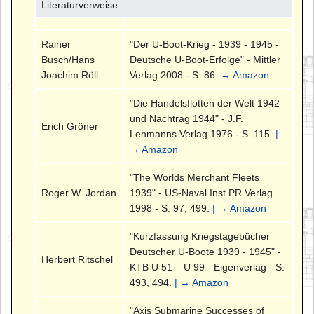
Literaturverweise
Rainer
"Der U-Boot-Krieg - 1939 - 1945 -
Busch/Hans
Deutsche U-Boot-Erfolge" - Mittler
Joachim Röll
Verlag 2008 - S. 86.
→ Amazon
"Die Handelsflotten der Welt 1942
und Nachtrag 1944" - J.F.
Erich Gröner
Lehmanns Verlag 1976 - S. 115.
|
→ Amazon
"The Worlds Merchant Fleets
Roger W. Jordan
1939" - US-Naval Inst.PR Verlag
1998 - S. 97, 499.
| → Amazon
"Kurzfassung Kriegstagebücher
Deutscher U-Boote 1939 - 1945" -
Herbert Ritschel
KTB U 51 – U 99 - Eigenverlag - S.
493, 494.
| → Amazon
"Axis Submarine Successes of