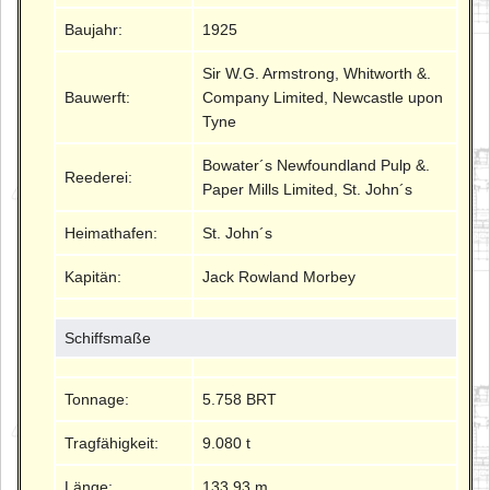
Baujahr:
1925
Sir W.G. Armstrong, Whitworth &.
Bauwerft:
Company Limited, Newcastle upon
Tyne
Bowater´s Newfoundland Pulp &.
Reederei:
Paper Mills Limited, St. John´s
Heimathafen:
St. John´s
Kapitän:
Jack Rowland Morbey
Schiffsmaße
Tonnage:
5.758 BRT
Tragfähigkeit:
9.080 t
Länge:
133.93 m