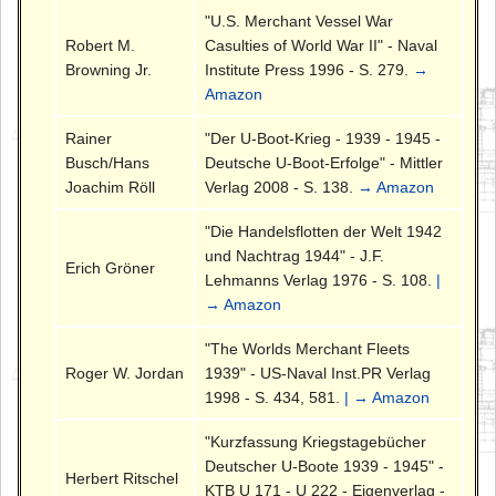
"U.S. Merchant Vessel War
Robert M.
Casulties of World War II" - Naval
Browning Jr.
Institute Press 1996 - S. 279.
→
Amazon
Rainer
"Der U-Boot-Krieg - 1939 - 1945 -
Busch/Hans
Deutsche U-Boot-Erfolge" - Mittler
Joachim Röll
Verlag 2008 - S. 138.
→ Amazon
"Die Handelsflotten der Welt 1942
und Nachtrag 1944" - J.F.
Erich Gröner
Lehmanns Verlag 1976 - S. 108.
|
→ Amazon
"The Worlds Merchant Fleets
Roger W. Jordan
1939" - US-Naval Inst.PR Verlag
1998 - S. 434, 581.
| → Amazon
"Kurzfassung Kriegstagebücher
Deutscher U-Boote 1939 - 1945" -
Herbert Ritschel
KTB U 171 - U 222 - Eigenverlag -