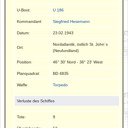
U-Boot:
U 186
Kommandant:
Siegfried Hesemann
Datum:
23.02.1943
Nordatlantik, östlich St. John´s
Ort:
(Neufundland)
Position:
46° 30' Nord - 36° 23' West
Planquadrat:
BD 4835
Waffe:
Torpedo
Verluste des Schiffes
Tote:
9