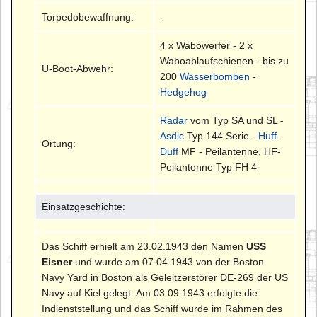
Torpedobewaffnung:
-
4 x Wabowerfer - 2 x
Waboablaufschienen - bis zu
U-Boot-Abwehr:
200
Wasserbomben
-
Hedgehog
Radar
vom Typ SA und SL -
Asdic
Typ 144 Serie -
Huff-
Ortung:
Duff
MF - Peilantenne, HF-
Peilantenne Typ FH 4
Einsatzgeschichte:
Das Schiff erhielt am 23.02.1943 den Namen
USS
Eisner
und wurde am 07.04.1943 von der Boston
Navy Yard in Boston als Geleitzerstörer DE-269 der US
Navy auf Kiel gelegt. Am 03.09.1943 erfolgte die
Indienststellung und das Schiff wurde im Rahmen des