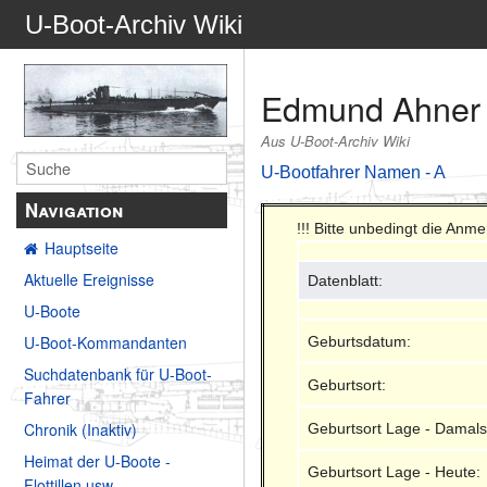
U-Boot-Archiv Wiki
Edmund Ahner
Aus U-Boot-Archiv Wiki
U-Bootfahrer Namen - A
Navigation
!!! Bitte unbedingt die An
Hauptseite
Aktuelle Ereignisse
Datenblatt:
U-Boote
U-Boot-Kommandanten
Geburtsdatum:
Suchdatenbank für U-Boot-
Geburtsort:
Fahrer
Chronik (Inaktiv)
Geburtsort Lage - Damals
Heimat der U-Boote -
Geburtsort Lage - Heute:
Flottillen usw.