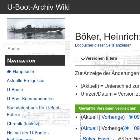
U-Boot-Archiv Wiki
Böker, Heinrich
Logbücher dieser Seite anzeigen
Versionen filtern
Navigation
Hauptseite
Zur Anzeige der Änderungen e
Aktuelle Ereignisse
(Aktuell) = Unterschied zur
U-Boote
Uhrzeit/Datum = Version z
U-Boot-Kommandanten
Suchdatenbank für U-Boot-
Fahrer
Aktuell
Vorherige
09
Chronik (Inaktiv)
Aktuell
Vorherige
09
Heimat der U-Boote -
„
Böker, Erwin
← Böker, He
Flottillen usw.