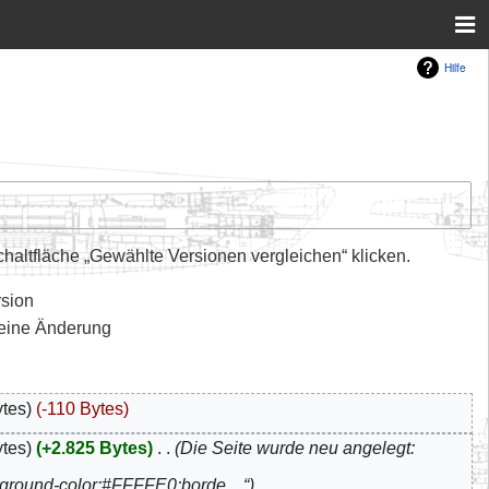
Hilfe
altfläche „Gewählte Versionen vergleichen“ klicken.
rsion
leine Änderung
ytes
-110 Bytes
ytes
+2.825 Bytes
‎
Die Seite wurde neu angelegt:
ckground-color:#FFFFE0;borde…“