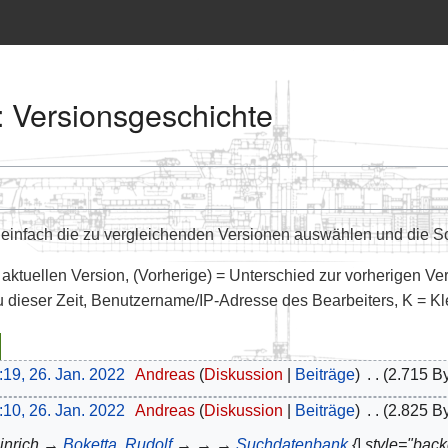
: Versionsgeschichte
infach die zu vergleichenden Versionen auswählen und die Sch
 aktuellen Version, (Vorherige) = Unterschied zur vorherigen Ve
u dieser Zeit, Benutzername/IP-Adresse des Bearbeiters, K = K
:19, 26. Jan. 2022
‎
Andreas
Diskussion
Beiträge
‎
2.715 B
:10, 26. Jan. 2022
‎
Andreas
Diskussion
Beiträge
‎
2.825 B
inrich →
Boketta, Rudolf
→ → →
Suchdatenbank
{| style="ba