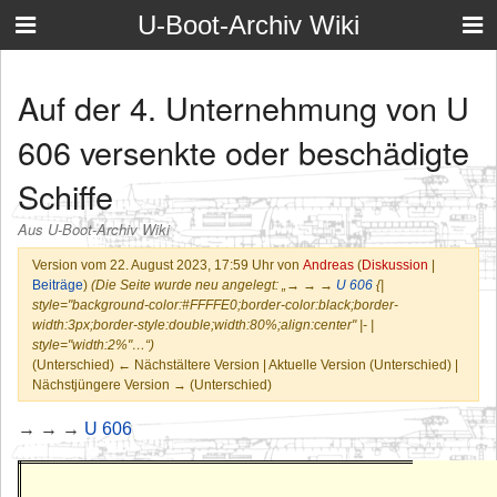
U-Boot-Archiv Wiki
Auf der 4. Unternehmung von U
606 versenkte oder beschädigte
Schiffe
Aus U-Boot-Archiv Wiki
Version vom 22. August 2023, 17:59 Uhr von
Andreas
(
Diskussion
|
Beiträge
)
(Die Seite wurde neu angelegt: „→ → →
U 606
{|
style="background-color:#FFFFE0;border-color:black;border-
width:3px;border-style:double;width:80%;align:center" |- |
style="width:2%"…“)
(Unterschied) ← Nächstältere Version | Aktuelle Version (Unterschied) |
Nächstjüngere Version → (Unterschied)
→ → →
U 606