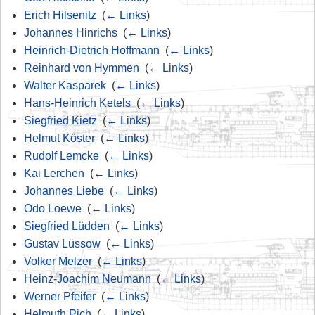
Erich Hilsenitz
‎
(
← Links
)
Johannes Hinrichs
‎
(
← Links
)
Heinrich-Dietrich Hoffmann
‎
(
← Links
)
Reinhard von Hymmen
‎
(
← Links
)
Walter Kasparek
‎
(
← Links
)
Hans-Heinrich Ketels
‎
(
← Links
)
Siegfried Kietz
‎
(
← Links
)
Helmut Köster
‎
(
← Links
)
Rudolf Lemcke
‎
(
← Links
)
Kai Lerchen
‎
(
← Links
)
Johannes Liebe
‎
(
← Links
)
Odo Loewe
‎
(
← Links
)
Siegfried Lüdden
‎
(
← Links
)
Gustav Lüssow
‎
(
← Links
)
Volker Melzer
‎
(
← Links
)
Heinz-Joachim Neumann
‎
(
← Links
)
Werner Pfeifer
‎
(
← Links
)
Helmuth Pich
‎
(
← Links
)