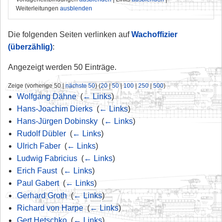
Weiterleitungen
ausblenden
Die folgenden Seiten verlinken auf
Wachoffizier
(überzählig)
:
Angezeigt werden 50 Einträge.
Zeige (vorherige 50 |
nächste 50
) (
20
|
50
|
100
|
250
|
500
)
Wolfgang Dähne
‎
(
← Links
)
Hans-Joachim Dierks
‎
(
← Links
)
Hans-Jürgen Dobinsky
‎
(
← Links
)
Rudolf Dübler
‎
(
← Links
)
Ulrich Faber
‎
(
← Links
)
Ludwig Fabricius
‎
(
← Links
)
Erich Faust
‎
(
← Links
)
Paul Gabert
‎
(
← Links
)
Gerhard Groth
‎
(
← Links
)
Richard von Harpe
‎
(
← Links
)
Gert Hetschko
‎
(
← Links
)