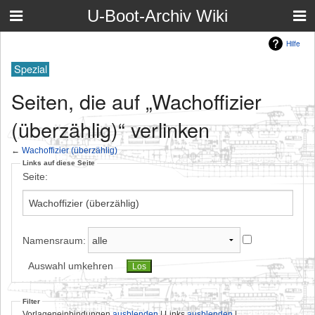
U-Boot-Archiv Wiki
Hilfe
Spezial
Seiten, die auf „Wachoffizier
(überzählig)“ verlinken
←
Wachoffizier (überzählig)
Links auf diese Seite
Seite:
Namensraum:
Auswahl umkehren
Filter
Vorlageneinbindungen
ausblenden
| Links
ausblenden
|