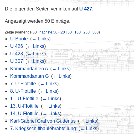
Die folgenden Seiten verlinken auf
U 427
:
Angezeigt werden 50 Einträge.
Zeige (vorherige 50 |
nächste 50
) (
20
|
50
|
100
|
250
|
500
)
U-Boote
‎
(
← Links
)
U 426
‎
(
← Links
)
U 428
‎
(
← Links
)
U 307
‎
(
← Links
)
Kommandanten A
‎
(
← Links
)
Kommandanten G
‎
(
← Links
)
7. U-Flottille
‎
(
← Links
)
8. U-Flottille
‎
(
← Links
)
11. U-Flottille
‎
(
← Links
)
13. U-Flottille
‎
(
← Links
)
14. U-Flottille
‎
(
← Links
)
Karl-Gabriel Graf von Gudenus
‎
(
← Links
)
7. Kriegsschiffbaulehrabteilung
‎
(
← Links
)