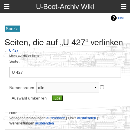
U-Boot-Archiv Wiki
Hilfe
Spezial
Seiten, die auf „U 427“ verlinken
←
U 427
Links auf diese Seite
Seite:
Namensraum:
Auswahl umkehren
Filter
Vorlageneinbindungen
ausblenden
| Links
ausblenden
|
Weiterleitungen
ausblenden